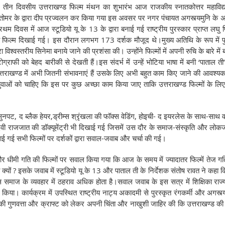
वारा तीन दिवसीय उत्तराखण्ड फिल्म मंथन का शुभारंभ आज राजकीय स्नातकोत्तर महाविद
का तोमर के द्वारा दीप प्रज्वलन कर किया गया इस अवसर पर नगर पंचायत अगस्त्यमुनि के अध
्रथम दिवस में आज स्टूडियो यू के 13 के द्वारा बनाई गई राष्ट्रीय पुरस्कार प्राप्त लघु 
पानी फिल्म दिखाई गई। इस दौरान लगभग 173 दर्शक मौजूद थे।मुख्य अतिथि के रूप में 
ा विश्वस्तरीय सिनेमा बनाये जाने की प्रशंसा की। उन्होंने फिल्मों में अपनी रुचि के बारे में 
राफी को बेहद बारीकी से देखती हैं।इस संदर्भ में उन्हें भोटिया भाषा में बनी ‘पाताल त
ें उत्तराखण्ड में अभी जितनी संभावनाएं हैं उसके लिए अभी बहुत काम किए जाने की आवश्यक
ओं को चाहिए कि इस पर कुछ अच्छा काम किया जाए ताकि उत्तराखण्ड फिल्मों के लि
म सुनपट, द ब्लैक हेयर,ड्रीम्स श्रृंखला की फॉक्स वेडिंग, होइची- द इयरलेस के साथ-साथ व
 देवी राजजात की डॉक्यूमेंट्री भी दिखाई गई जिसमें उस दौर के समाज-संस्कृति और लो
खाई गई सभी फिल्मों पर दर्शकों द्वारा सवाल-जवाब और चर्चा की गई।
ों और धीमी गति की फिल्मों पर सवाल किया गया कि आज के समय में ज्यादातर फिल्में तेज ग
 क्यों ? इसके जवाब में स्टूडियो यू के 13 और पाताल ती के निर्देशक संतोष रावत ने कहा 
 समाज के व्यवहार में ठहराव अधिक होता है।सवाल जवाब के इस सत्र में शिक्षिका राज्
ल किया। कार्यक्रम में उपस्थित राष्ट्रीय नाट्य अकादमी से पुरस्कृत रंगकर्मी और अगस्त्
मों की गुणवत्ता और क्राफ्ट को लेकर अपनी चिंता और नाखुशी जाहिर की कि उत्तराखण्ड की