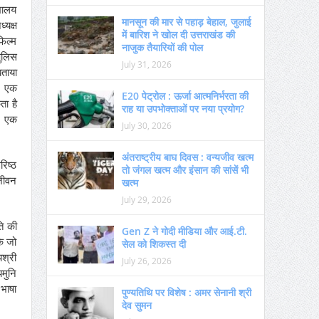
्यालय
मानसून की मार से पहाड़ बेहाल, जुलाई
्यक्ष
में बारिश ने खोल दी उत्तराखंड की
फिल्म
नाजुक तैयारियों की पोल
पुलिस
July 31, 2026
बताया
ी’ एक
E20 पेट्रोल : ऊर्जा आत्मनिर्भरता की
ता है
राह या उपभोक्ताओं पर नया प्रयोग?
ए एक
July 30, 2026
अंतराष्ट्रीय बाघ दिवस : वन्यजीव खत्म
रिष्ठ
तो जंगल खत्म और इंसान की सांसें भी
कजीवन
खत्म
July 29, 2026
ति की
Gen Z ने गोदी मीडिया और आई.टी.
कि जो
सेल को शिकस्त दी
यश्री
July 26, 2026
यमुनि
 भाषा
पुण्यतिथि पर विशेष : अमर सेनानी श्री
देव सुमन