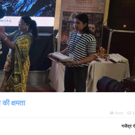
े की क्षमता
Print
E
गजेंद्र र