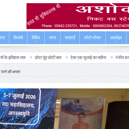
िया
किताबें
विविध
व्यंग्य
यात्राएँ
फोटो फीचर
आर्काइव
हास तक
छोटा मुंह छोटी बात
ऐसा रहा जुलाई का महीना
रंजीत बजाज और मिनर
 जाने की क्षमता